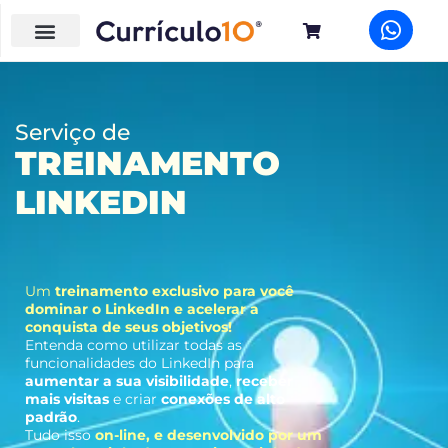
Serviço de
TREINAMENTO
LINKEDIN
Um
treinamento exclusivo para você
dominar o LinkedIn e acelerar a
conquista de seus objetivos!
Entenda como utilizar todas as
funcionalidades do LinkedIn para
aumentar a sua visibilidade
,
receber
mais visitas
e criar
conexões de alto
padrão
.
Tudo isso
on-line, e desenvolvido por um