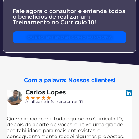
Fale agora o consultor e entenda todos
o benefícios de realizar um
Treinamento no Currículo 10!
QUERO ENTENDER COMO FUNCIONA
Com a palavra: Nossos clientes!
Carlos Lopes
Marí
★
★
★
★
★
★
★
nalista de Infraestrutura de TI
Arquit
radecer a toda equipe do Currículo 10,
Estou passa
o aporte de vocês, eu tive uma grande
Currículo 10
idade para mais entrevistas, e
serviço que
entemente recebi algumas propostas,
ENTREVISTAS