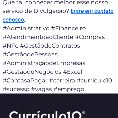
Que tal conhecer melhor esse nosso
serviço de Divulgação?
Entre em contato
.
conosco
#Administrativo #Financeiro
#AtendimentoaoCliente #Compras
#NFe #GestãodeContratos
#GestãodePessoas
#AdministraçãodeEmpresas
#GestãodeNegócios #Excel
#ContasaPagar #carreira #curriculo10
#sucesso #vagas #emprego