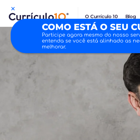
O Currículo 10
Blog
COMO ESTÁ O SEU C
Participe agora mesmo do nosso ser
entenda se você está alinhado as n
melhorar.