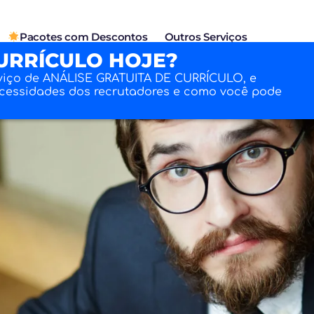
Pacotes com Descontos
Outros Serviços
URRÍCULO HOJE?
viço de ANÁLISE GRATUITA DE CURRÍCULO, e
ecessidades dos recrutadores e como você pode