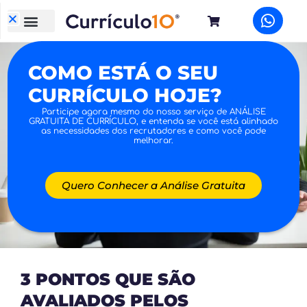
COMO ESTÁ O SEU
CURRÍCULO HOJE?
Participe agora mesmo do nosso serviço de ANÁLISE
GRATUITA DE CURRÍCULO, e entenda se você está alinhado
as necessidades dos recrutadores e como você pode
melhorar.
Quero Conhecer a Análise Gratuita
3 PONTOS QUE SÃO
AVALIADOS PELOS