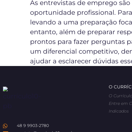
As entrevistas de emprego sã
oportunidade profissional. Par
levando a uma preparação foc
entanto, além de preparar resp
prontos para fazer perguntas p
um diferencial competitivo, d
ajudar a esclarecer dúvidas es
O CURRÍC
O Currículo
Entre em 
Indicados
48 9 9903-2780