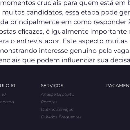
o momentos cruciais para quem está em
a muitos candidatos, essa etapa pode ge
ada principalmente em como responder à
ostas eficazes, é igualmente importante
ara o entrevistador. Este aspecto muitas
emonstrando interesse genuíno pela vaga
senciais que podem influenciar sua decisã
ULO 10
SERVIÇOS
PAGAMENT
 10
Análise Gratuita
Contato
Pacotes
Outros Serviços
Dúvidas Frequentes